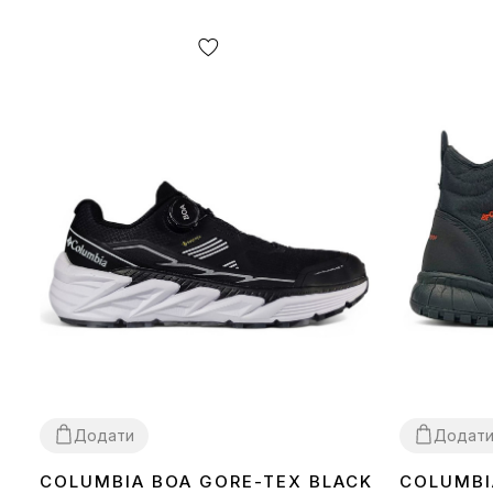
Додати
Додат
COLUMBIA BOA GORE-TEX BLACK
COLUMBI
41
43
44
42