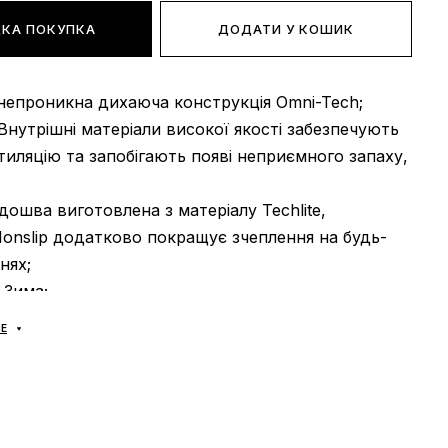
КА ПОКУПКА
ДОДАТИ У КОШИК
непроникна дихаюча конструкція Omni-Tech;
 Внутрішні матеріали високої якості забезпечують
иляцію та запобігають появі неприємного запаху,
ідошва виготовлена з матеріалу Techlite,
Nonslip додатково покращує зчеплення на будь-
нях;
: Зима;
В'єтнам.
Е
доставляються виключно за допомогою компанії
А», жодних інших варіантів доставки — не
! Оплата здійснюється при отриманні, після