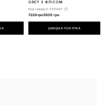
GREY З ФЛІСОМ
Код товару:
S-2355297
7220 грн
3806 грн
КА
ШВИДКА ПОКУПКА