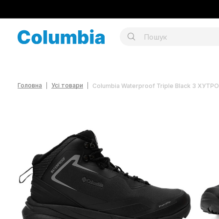
Головна
Усі товари
Columbia Waterproof Triple Black З ХУТР