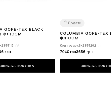
Додати
A GORE-TEX BLACK
COLUMBIA GORE-TEX 
З ФЛІСОМ
44
45
ФЛІСОМ
-2355115
Код товару:
S-2355292
06 грн
7040 грн
3656 грн
ШВИДКА ПОКУПКА
ШВИДКА ПОКУП