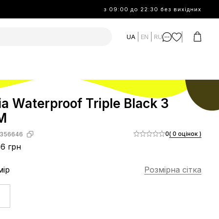
з 09:00 до 22:30 без вихідних
UA
EN
RU
a Waterproof Triple Black З
М
0
( 0 оцінок )
356646
6 грн
мір
Розмірна сітка