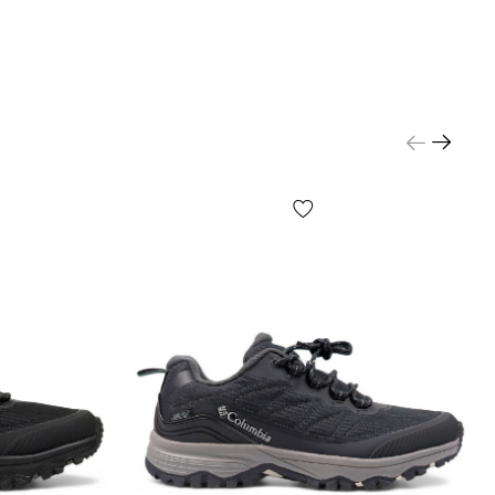
р або зміст, дрібні принти, колір коробки чи
о паперу тощо) можуть відрізнятися від зазнчених
кільки виробник може змінювати БЕЗ
Я, у тому числі, але не виключно — дизайн,
ю, виробничний цикл та інше, залежно від багатьох
тому числі, але не виключно — від партії, року
аїни виробника тощо!