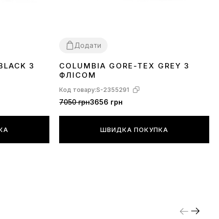
Додати
BLACK З
COLUMBIA GORE-TEX GREY З
44
46
ФЛІСОМ
Код товару:
S-2355291
7050 грн
3656 грн
КА
ШВИДКА ПОКУПКА