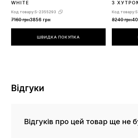
WHITE
З ХУТРО
Код товару:
S-2355293
Код товару:
S
7160 грн
3856 грн
8240 грн
40
ШВИДКА ПОКУПКА
Відгуки
Відгуків про цей товар ще не б