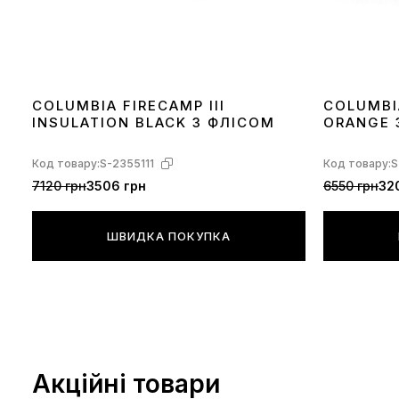
COLUMBIA FIRECAMP III
COLUMBI
INSULATION BLACK З ФЛІСОМ
ORANGE 
Код товару:
S-2355111
Код товару:
S
7120 грн
3506 грн
6550 грн
32
ШВИДКА ПОКУПКА
Акційні товари