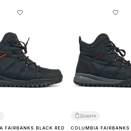
и
Додати
A FAIRBANKS BLACK RED
COLUMBIA FAIRBANKS
41
42
46