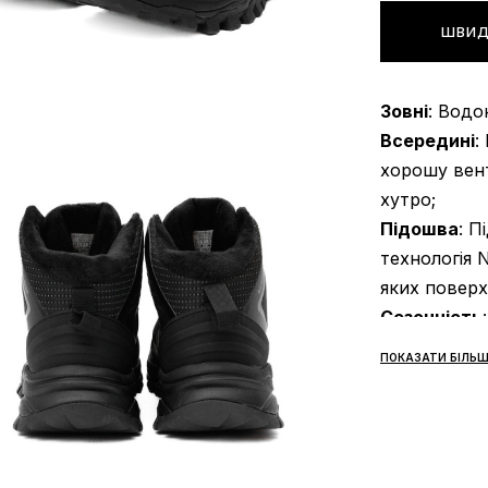
ШВИД
Зовні
: Водо
Всередині
:
хорошу вент
хутро;
Підошва
: П
технологія 
яких поверх
Сезонність
Виробник
: 
ПОКАЗАТИ БІЛЬШ
Усі товари 
«НОВА ПОШТ
передбачено