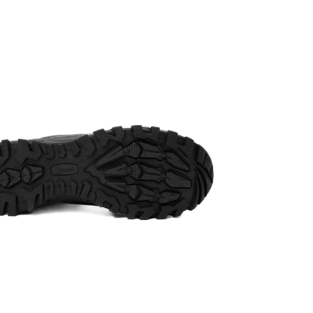
огляду та п
доставки то
переказу сп
Доставка то
замовлення.
щось не пі
відмовитися
*Залежно ві
колір товар
від реальног
*Певні незна
числі, але н