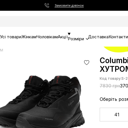
Замовити дзвінок
Усі товари
Жінкам
Чоловікам
Акції
Доставка
Контакти
Розміри
ОМ
Columbi
ХУТРО
Код товару:
S-2
7830 грн
370
Оберіть роз
41