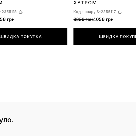
М
ХУТРОМ
-2355118
Код товару:
S-2355117
56 грн
8230 грн
4056 грн
ШВИДКА ПОКУПКА
ШВИДКА ПОКУП
уло.