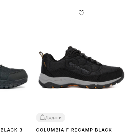
Додати
 BLACK З
COLUMBIA FIRECAMP BLACK
41