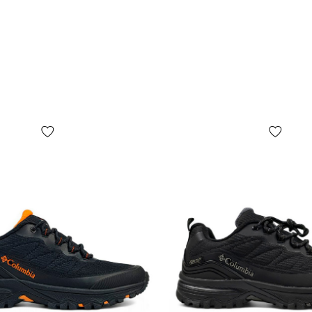
форма, розмі
пакувальног
на фото, ос
ПОПЕРЕДЖЕНН
комплектаці
факторів, у 
випуску, кр