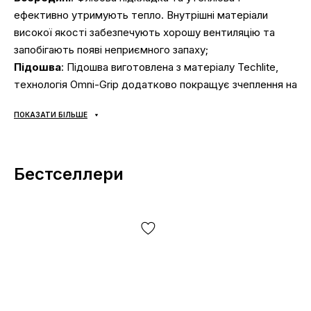
ефективно утримують тепло. Внутрішні матеріали
високої якості забезпечують хорошу вентиляцію та
запобігають появі неприємного запаху;
Підошва
: Підошва виготовлена з матеріалу Techlite,
технологія Omni-Grip додатково покращує зчеплення на
будь-яких поверхнях;
ПОКАЗАТИ БІЛЬШЕ
Сезонність
: Може використовуватись протягом
всього року в залежності від погодних умов;
Виробник
: В'єтнам.
Бестселлери
Усі товари доставляються виключно за допомогою
компанії «НОВА ПОШТА», жодних інших варіантів
доставки — не передбачено! Оплата здійснюється при
отриманні, після огляду та примірки товару на відділенні
пошти. Вартість доставки товару та комісія за
використання грошового переказу сплачується
покупцем окремо від вартості товару! Доставка