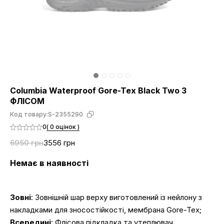
Columbia Waterproof Gore-Tex Black Two З
ФЛІСОМ
Код товару:
S-2355290
0
( 0 оцінок )
6950 грн
3556 грн
Немає в наявності
Зовні
: Зовнішній шар верху виготовлений із нейлону з
накладками для зносостійкості, мембрана Gore-Tex;
Всередині
: Флісова підкладка та утеплювач