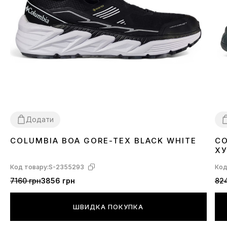
Додати
COLUMBIA BOA GORE-TEX BLACK WHITE
CO
41
43
44
4
Х
Код товару:
S-2355293
Код
7160 грн
3856 грн
82
ШВИДКА ПОКУПКА