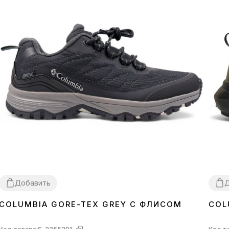
Добавить
Д
COLUMBIA GORE-TEX GREY С ФЛИСОМ
COL
44
46
43
4