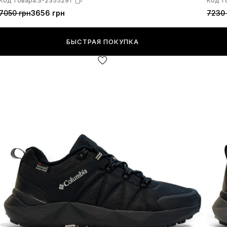
Код товара:
S-2355291
Код т
7050 грн
3656 грн
7230 
БЫСТРАЯ ПОКУПКА