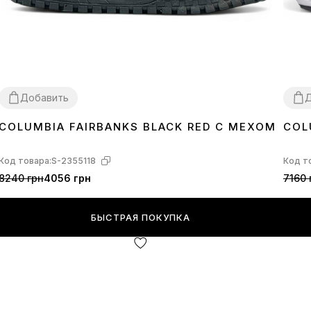
Добавить
Д
COLUMBIA FAIRBANKS BLACK RED С МЕХОМ
COL
42
41
4
Код товара:
S-2355118
Код т
8240 грн
4056 грн
7160 
БЫСТРАЯ ПОКУПКА