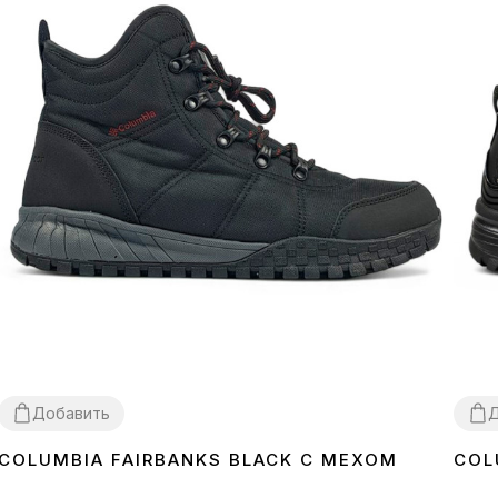
Добавить
Д
COLUMBIA FAIRBANKS BLACK С МЕХОМ
COL
41
42
46
44
4