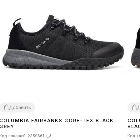
Добавить
Д
COLUMBIA FAIRBANKS GORE-TEX BLACK
COL
41
43
44
45
46
41
4
GREY
BLA
Код товара:
S-2359661
Код т