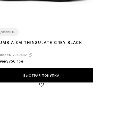
обавить
UMBIA 3M THINSULATE GREY BLACK
3
44
45
46
овара:
S-2359582
 грн
3756 грн
БЫСТРАЯ ПОКУПКА