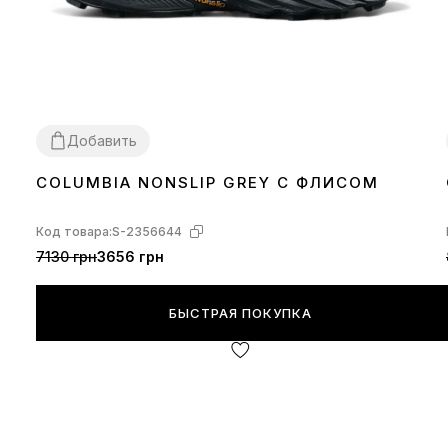
Добавить
COLUMBIA NONSLIP GREY С ФЛИСОМ
44
Код товара:
S-2356644
7130 грн
3656 грн
БЫСТРАЯ ПОКУПКА