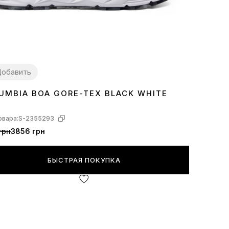
обавить
UMBIA BOA GORE-TEX BLACK WHITE
3
44
овара:
S-2355293
грн
3856 грн
БЫСТРАЯ ПОКУПКА