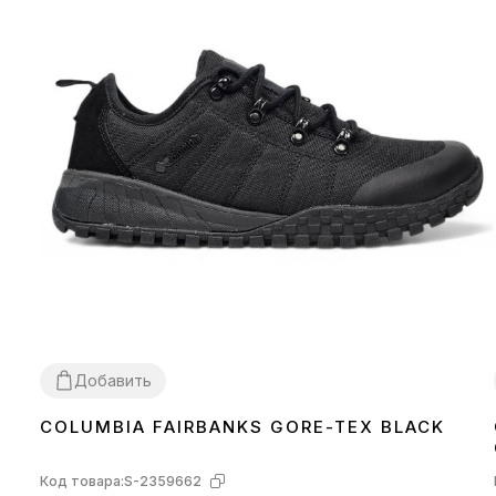
Добавить
COLUMBIA FAIRBANKS GORE-TEX BLACK
44
45
46
Код товара:
S-2359662