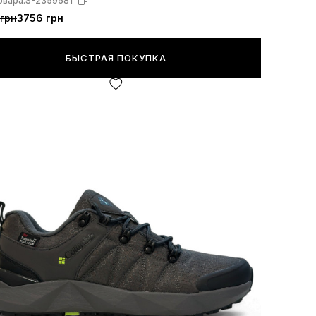
овара:
S-2359581
грн
3756 грн
БЫСТРАЯ ПОКУПКА