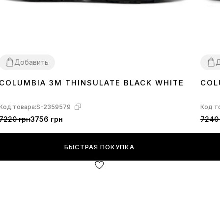
Добавить
Д
COLUMBIA 3M THINSULATE BLACK WHITE
COL
44
46
41
4
Код товара:
S-2359579
Код т
7220 грн
3756 грн
7240
БЫСТРАЯ ПОКУПКА