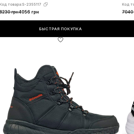
Код товара:
S-2355117
Код т
8230 грн
4056 грн
7040
БЫСТРАЯ ПОКУПКА