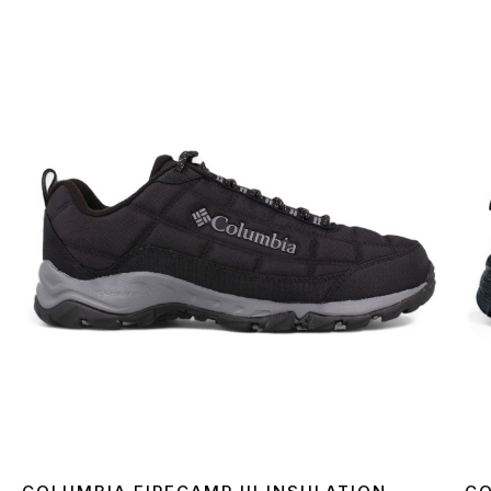
комиссия за использование денежного перевода
оплачивается покупателем отдельно от стоимости
товара! Доставка товара занимает 1-3 суток с
момента подтверждения заказа. Товар можно
обменять или вернуть. В случае если что-то не
подошло — покупатель может совершенно бесплатно
отказаться от посылки непосредственно на отделении
почты!
*В зависимости от настроек и качества работы
Вашего гаджета цвет товара, указанного на фото,
может несколько отличаться от реального!
*Определенные незначительные детали товара и его
комплектации (в том числе, но не исключительно —