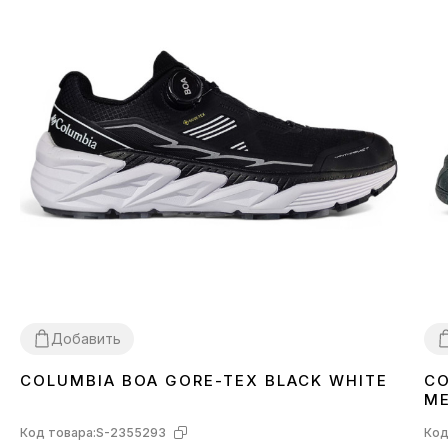
Добавить
COLUMBIA BOA GORE-TEX BLACK WHITE
CO
41
43
44
4
М
Код товара:
S-2355293
Код