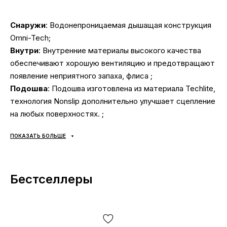
Снаружи
: Водонепроницаемая дышащая конструкция
Omni-Tech;
Внутри
: Внутренние материалы высокого качества
обеспечивают хорошую вентиляцию и предотвращают
появление неприятного запаха, флиса ;
Подошва
: Подошва изготовлена из материала Techlite,
технология Nonslip дополнительно улучшает сцепление
на любых поверхностях. ;
Сезонность
: Зима, демисезон;
ПОКАЗАТЬ БОЛЬШЕ
Производитель
: Вьетнам.
Все товары доставляются исключительно с помощью
Бестселлеры
компании «НОВАЯ ПОЧТА», никаких других вариантов
доставки — не предусмотрено! Оплата производится
при получении, после осмотра и примерки товара на
отделении почты. Стоимость доставки товара и